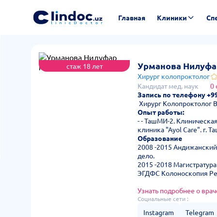
Главная
Клиники
Сп
Урманова Нилуфа
стаж 18 лет
Хирург колопроктолог
Кандидат мед. наук
0
Запись по телефону +99
Хирург Колопроктолог В
Опыт работы:
- - ТашМИ-2. Клиническа
клиника "Ayol Care". г. 
Образование
2008 -2015 Андижанский
дело.
2015 -2018 Магистратура
ЭГДФС Колоноскопия Ре
Узнать подробнее о врач
Социальные сети :
Instagram
Telegram