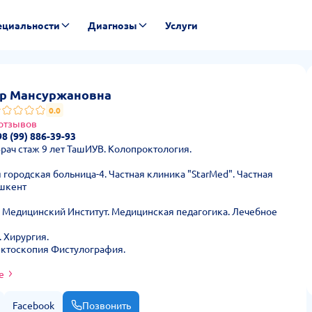
ециальности
Диагнозы
Услуги
— стоимость приёма и отзывы
р Мансуржановна
0.0
 отзывов
8 (99) 886-39-93
рач стаж 9 лет ТашИУВ. Колопроктология.
я городская больница-4. Частная клиника "StarMed". Частная
Ташкент
 Медицинский Институт. Медицинская педагогика. Лечебное
. Хирургия.
ктоскопия Фистулография.
е
Facebook
Позвонить