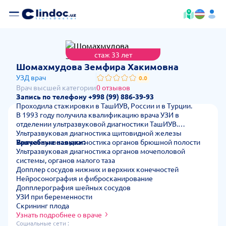
стаж 33 лет
— стоимос
Шомахмудова Земфира Хакимовна
УЗД врач
0.0
Врач высшей категории
0 отзывов
Запись по телефону +998 (99) 886-39-93
Проходила стажировки в ТашИУВ, России и в Турции.
В 1993 году получила квалификацию врача УЗИ в
отделении ультразвуковой диагностики ТашИУВ.
Ультразвуковая диагностика щитовидной железы
Врачебные навыки:
Ультразвуковая диагностика органов брюшной полости
Ультразвуковая диагностика органов мочеполовой
системы, органов малого таза
Допплер сосудов нижних и верхних конечностей
Нейросонография и фибросканирование
Допплерография шейных сосудов
УЗИ при беременности
Скрининг плода
Узнать подробнее о враче
Социальные сети :