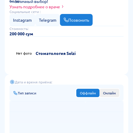
боли
— отличный выбор!
• Высокое качество работы при сохранении
Узнать подробнее о враче
демократичной стоимости
Социальные сети :
Instagram
Telegram
Позвонить
Стоимость:
200 000 сум
Стоматология Selzi
Нет фото
Дата и время приёма:
Тип записи
Оффлайн
Онлайн