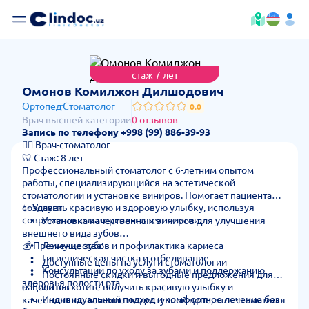
стаж 7 лет
— стоимость 
Омонов Комилжон Дилшодович
Ортопед
Стоматолог
0.0
Врач высшей категории
0 отзывов
Запись по телефону +998 (99) 886-39-93
👩‍⚕️ Врач-стоматолог
🦷 Стаж: 8 лет
Профессиональный стоматолог с 6-летним опытом
работы, специализирующийся на эстетической
стоматологии и установке виниров. Помогает пациентам
создавать красивую и здоровую улыбку, используя
✨ Услуги:
современные материалы и технологии.
• Установка качественных виниров для улучшения
внешнего вида зубов
• Лечение зубов и профилактика кариеса
💰 Преимущества:
• Гигиеническая чистка и отбеливание
• Доступные цены на услуги стоматологии
• Консультации по уходу за зубами и поддержанию
• Постоянные скидки и выгодные предложения для
здоровья полости рта
пациентов
✅ Если вы хотите получить красивую улыбку и
• Индивидуальный подход и комфортное лечение без
качественное лечение по доступной цене, этот стоматолог