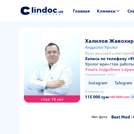
Главная
Клиники
Сп
Халилов Жавохир
Андролог
Уролог
Врач высшей категории
Запись по телефону +99
Уролог врач стаж работы
Узнать подробнее о врач
Социальные сети :
Instagram
Telegram
Стоимость:
115 000 сум
140 000 сум
-
стаж 18 лет
Best Med 
Нет фото