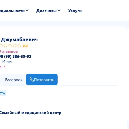
ециальности
Диагнозы
Услуги
— стоимость приёма и отзывы
 Джумабаевич
0.0
0 отзывов
8 (99) 886-39-93
 14 лет
е
Facebook
Позвонить
17%
- Семейный медицинский центр