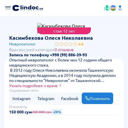
стаж 12 лет
— стоимость 
Касимбекова Олеся Николаевна
Невропатолог
0.0
Врач высшей категории
0 отзывов
Запись по телефону +998 (99) 886-39-93
Опытный невропатолог с более чем 12 годами общего
медицинского стажа.
В 2012 году Олеся Николаевна окончила Ташкентскую
Медицинскую Академию, а в 2014 году получила диплом
по специальности "Неврология" от Ташкентской
Педиатрической Медицинской Академии
Узнать подробнее о враче
Социальные сети :
Instagram
Telegram
Facebook
Позвонить
Стоимость:
150 000 сум
200 000 сум
-25%