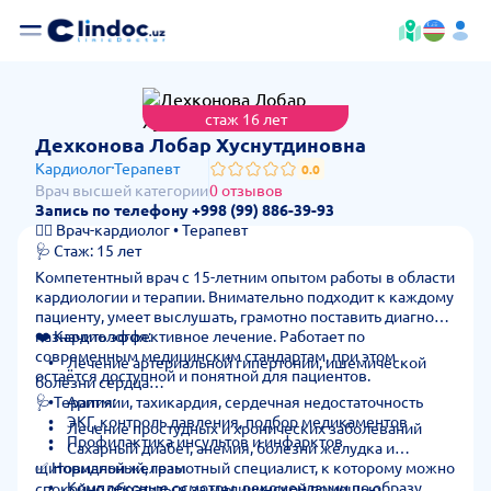
стаж 16 лет
— стоимость
Дехконова Лобар Хуснутдиновна
Кардиолог
Терапевт
0.0
Врач высшей категории
0 отзывов
Запись по телефону +998 (99) 886-39-93
👩‍⚕️ Врач-кардиолог • Терапевт
🩺 Стаж: 15 лет
Компетентный врач с 15-летним опытом работы в области
кардиологии и терапии. Внимательно подходит к каждому
пациенту, умеет выслушать, грамотно поставить диагноз и
назначить эффективное лечение. Работает по
❤️ Кардиология:
современным медицинским стандартам, при этом
• Лечение артериальной гипертонии, ишемической
остаётся доступной и понятной для пациентов.
болезни сердца
• Аритмии, тахикардия, сердечная недостаточность
🩺 Терапия:
• ЭКГ, контроль давления, подбор медикаментов
• Лечение простудных и хронических заболеваний
• Профилактика инсультов и инфарктов
• Сахарный диабет, анемия, болезни желудка и
щитовидной железы
✅ Нормальный, грамотный специалист, к которому можно
• Комплексные осмотры, рекомендации по образу
спокойно обратиться за медицинской помощью.