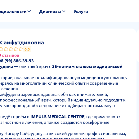
ециальности
Диагнозы
Услуги
— стоимость приёма и отзывы
 Саифутдиновна
0.0
0 отзывов
8 (99) 886-39-93
фудина
— опытный врач с
35-летним стажем медицинской
егории, оказывает квалифицированную медицинскую помощь
ираясь на многолетний клинический опыт и современные
 лечения.
Сайфудина зарекомендовала себя как внимательный,
профессиональный врач, который индивидуально подходит к
ельно проводит обследование и подбирает оптимальную
 ведёт приём в
IMPULS MEDICAL CENTRE
, где применяются
гностики и лечения, а также создаются комфортные
у Нигору Сайфудину за высокий уровень профессионализма,
нсультации и стремление к достижению наилучшего