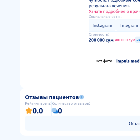
результата лечения.
Узнать подробнее о врач
Социальные сети :
Instagram
Telegram
Стоимость:
200 000 сум
300 000 сум
-
Impuls medi
Нет фото
Отзывы пациентов
Рейтинг врача:
Количество отзывов:
0.0
0
Оста