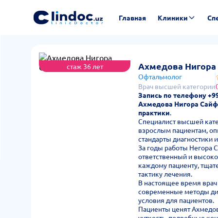
Главная
Клиники
Сп
Ахмедова Нигора
стаж 36 лет
Офтальмолог
Врач высшей категории
Запись по телефону +99
Ахмедова Нигора Сай
практики
.
Специалист высшей кат
взрослым пациентам, оп
стандарты диагностики и
За годы работы Негора 
ответственный и высоко
каждому пациенту, тщат
тактику лечения.
В настоящее время врач
современные методы диа
условия для пациентов.
Пациенты ценят Ахмедов
чуткость, подробные ко