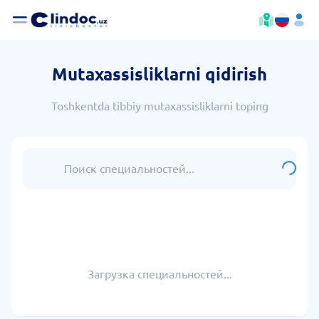
Mutaxassisliklarni qidirish
Toshkentda tibbiy mutaxassisliklarni toping
Загрузка специальностей...